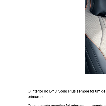
O interior do BYD Song Plus sempre foi um de
primoroso. 
O isolamento acústico foi reforçado, tornand