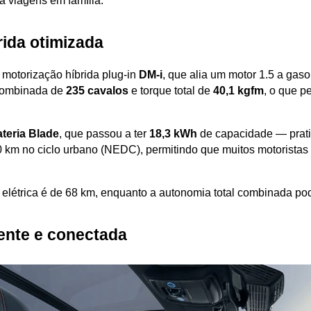
a viagens em família.
ida otimizada
torização híbrida plug-in 
DM-i
, que alia um motor 1.5 a gasol
combinada de 
235 cavalos
 e torque total de 
40,1 kgfm
, o que p
teria Blade
, que passou a ter 
18,3 kWh
 de capacidade — prati
0 km no ciclo urbano (NEDC), permitindo que muitos motoristas 
létrica é de 68 km, enquanto a autonomia total combinada pod
gente e conectada