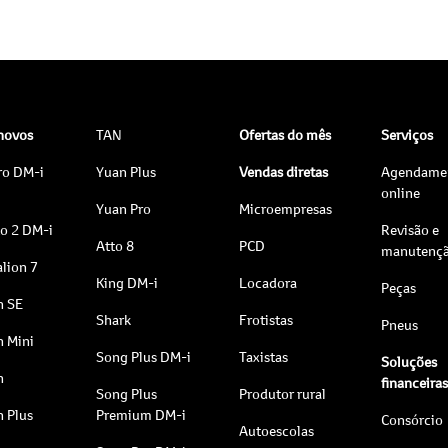
 novos
TAN
Ofertas do mês
Serviços
ro DM-i
Yuan Plus
Vendas diretas
Agendame
online
Yuan Pro
Microempresas
to 2 DM-i
Revisão e
Atto 8
PCD
manutenç
lion 7
King DM-i
Locadora
Peças
n SE
Shark
Frotistas
Pneus
n Mini
Song Plus DM-i
Taxistas
Soluções
n
financeira
Song Plus
Produtor rural
n Plus
Premium DM-i
Consórcio
Autoescolas