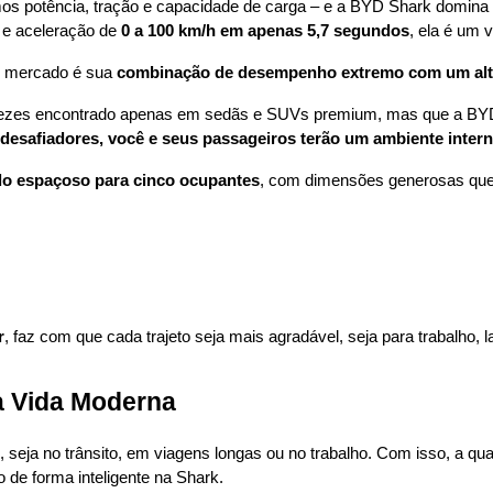
os potência, tração e capacidade de carga – e a BYD Shark domina
 e aceleração de 
0 a 100 km/h em apenas 5,7 segundos
, ela é um 
o mercado é sua 
combinação de desempenho extremo com um alto 
ezes encontrado apenas em sedãs e SUVs premium, mas que a BYD tro
esafiadores, você e seus passageiros terão um ambiente intern
lo espaçoso para cinco ocupantes
, com dimensões generosas que 
r
, faz com que cada trajeto seja mais agradável, seja para trabalho, 
a Vida Moderna
, seja no trânsito, em viagens longas ou no trabalho. Com isso, a qua
 de forma inteligente na Shark.