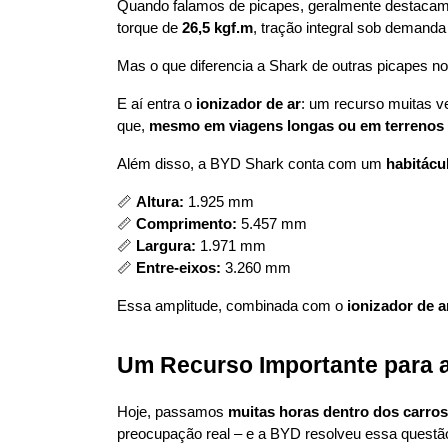
Quando falamos de picapes, geralmente destacam
torque de 
26,5 kgf.m
, tração integral sob demanda
Mas o que diferencia a Shark de outras picapes n
E aí entra o 
ionizador de ar
: um recurso muitas v
que, 
mesmo em viagens longas ou em terrenos d
Além disso, a BYD Shark conta com um 
habitácu
📏 
Altura:
 1.925 mm
📏 
Comprimento:
 5.457 mm
📏 
Largura:
 1.971 mm
📏 
Entre-eixos:
 3.260 mm
Essa amplitude, combinada com o 
ionizador de a
Um Recurso Importante para 
Hoje, passamos 
muitas horas dentro dos carros
preocupação real – e a BYD resolveu essa questão