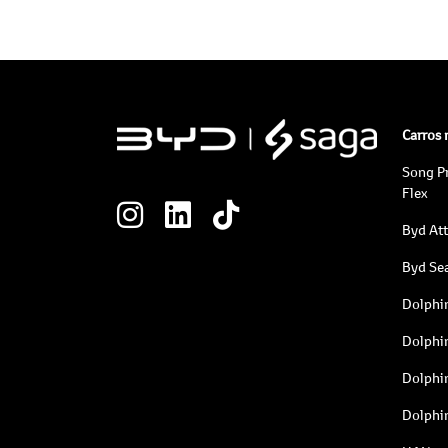
Carros
Song P
Flex
Byd At
Byd Sea
Dolphi
Dolphi
Dolphi
Dolphi