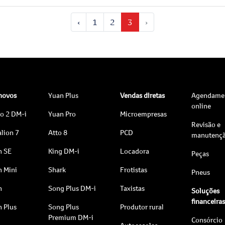
‹
1
2
3
›
 novos
Yuan Plus
Vendas diretas
Agendame
online
to 2 DM-i
Yuan Pro
Microempresas
Revisão e
lion 7
Atto 8
PCD
manutenç
n SE
King DM-i
Locadora
Peças
n Mini
Shark
Frotistas
Pneus
n
Song Plus DM-i
Taxistas
Soluções
financeira
n Plus
Song Plus
Produtor rural
Premium DM-i
Consórcio