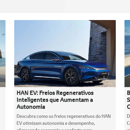
HAN EV: Freios Regenerativos
B
Inteligentes que Aumentam a
S
Autonomia
C
Descubra como os freios regenerativos do HAN
D
EV otimizam autonomia e desempenho,
C
e
oferecendo economia e conforto para
q