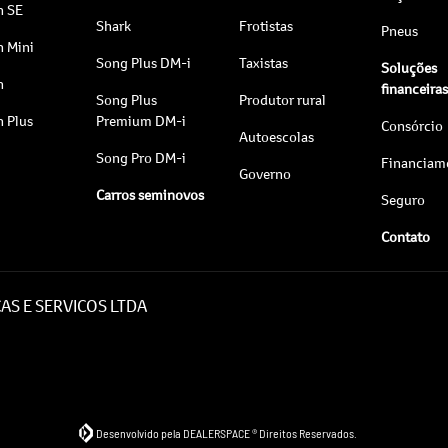
n SE
Shark
Frotistas
Pneus
n Mini
Song Plus DM-i
Taxistas
Soluções
n
financeira
Song Plus
Produtor rural
n Plus
Premium DM-i
Consórcio
Autoescolas
Song Pro DM-i
Financiam
Governo
Carros seminovos
Seguro
Contato
AS E SERVICOS LTDA
Desenvolvido pela DEALERSPACE ® Direitos Reservados.