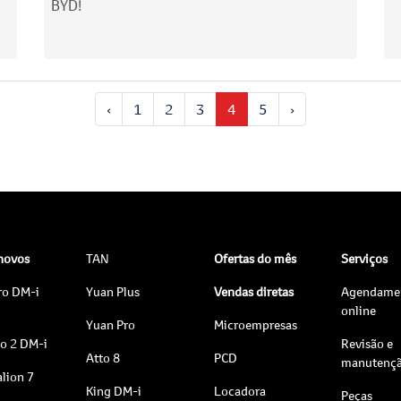
BYD!
‹
1
2
3
4
5
›
 novos
TAN
Ofertas do mês
Serviços
ro DM-i
Yuan Plus
Vendas diretas
Agendame
online
Yuan Pro
Microempresas
to 2 DM-i
Revisão e
Atto 8
PCD
manutenç
lion 7
King DM-i
Locadora
Peças