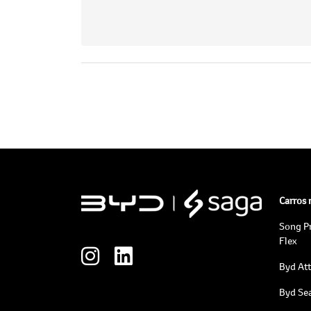
Carros
Song P
Flex
Byd At
Byd Sea