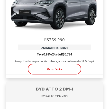
R$339.990
AGENDAR TEST DRIVE
Taxa 0.99% 24x de R$6.724
A espotividade que você conhece, agora no formato SUV Cupê
Ver oferta
BYD ATTO 2 DM-I
BYD ATTO 2 DM-I GS