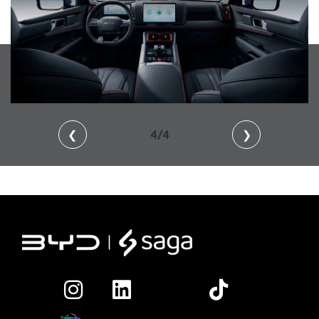
❮
4/4
❯