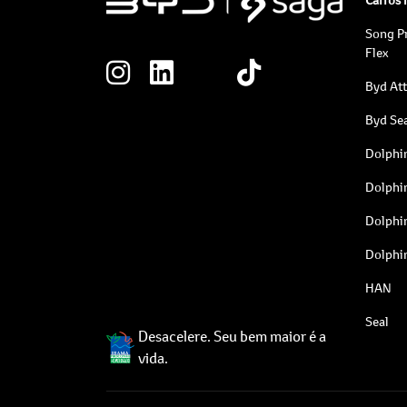
Song P
Flex
Byd At
Byd Sea
Dolphi
Dolphi
Dolphi
Dolphi
HAN
Seal
Desacelere. Seu bem maior é a
vida.