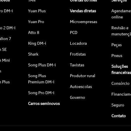
ro DM-i
Yuan Plus
Vendas diretas
Agendame
online
Yuan Pro
Microempresas
to 2 DM-i
Revisão e
Atto 8
PCD
manutenç
lion 7
King DM-i
Locadora
Peças
n SE
Shark
Frotistas
Pneus
n Mini
Song Plus DM-i
Taxistas
Soluções
n
financeira
Song Plus
Produtor rural
n Plus
Premium DM-i
Consórcio
Autoescolas
Song Pro DM-i
Financiam
Governo
Carros seminovos
Seguro
Contato