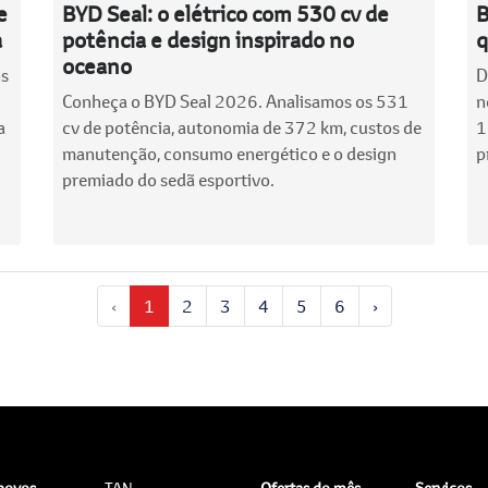
e
BYD Seal: o elétrico com 530 cv de
B
a
potência e design inspirado no
q
oceano
os
D
Conheça o BYD Seal 2026. Analisamos os 531
n
a
cv de potência, autonomia de 372 km, custos de
1
manutenção, consumo energético e o design
p
premiado do sedã esportivo.
‹
1
2
3
4
5
6
›
 novos
TAN
Ofertas do mês
Serviços