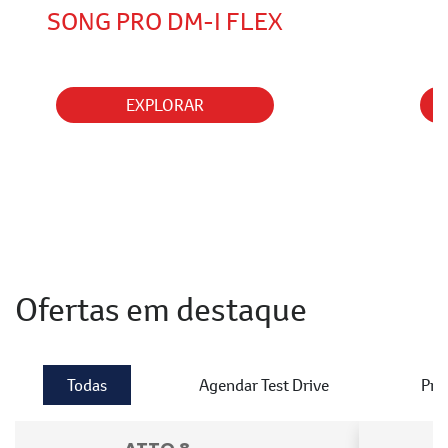
EXPLORAR
Ofertas em destaque
Todas
Agendar Test Drive
Pro
YUAN PRO