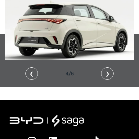
❮
4/6
❯