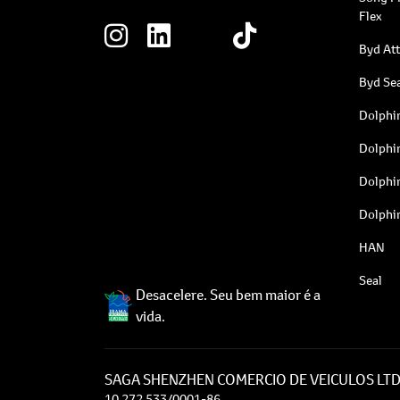
Flex
Byd At
Byd Sea
Dolphi
Dolphi
Dolphi
Dolphi
HAN
Seal
Desacelere. Seu bem maior é a
vida.
SAGA SHENZHEN COMERCIO DE VEICULOS LT
10.272.533/0001-86