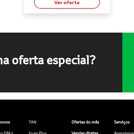
Ver oferta
a oferta especial?
 novos
TAN
Ofertas do mês
Serviços
ro DM-i
Yuan Plus
Vendas diretas
Agendame