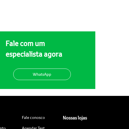
Fale com um
especialista agora
WhatsApp
Fale conosco
Nossas lojas
nto
Agendar Test