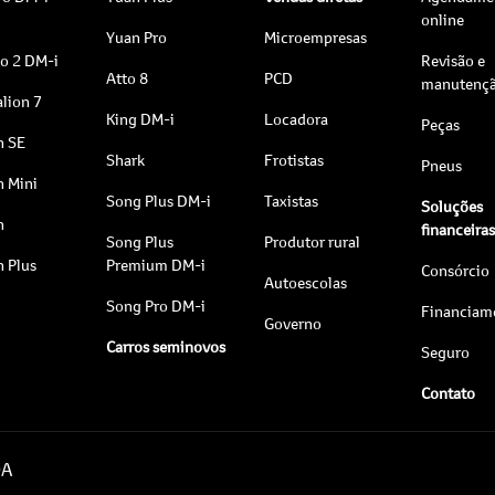
online
Yuan Pro
Microempresas
to 2 DM-i
Revisão e
Atto 8
PCD
manutenç
lion 7
King DM-i
Locadora
Peças
n SE
Shark
Frotistas
Pneus
n Mini
Song Plus DM-i
Taxistas
Soluções
n
financeira
Song Plus
Produtor rural
n Plus
Premium DM-i
Consórcio
Autoescolas
Song Pro DM-i
Financiam
Governo
Carros seminovos
Seguro
Contato
DA