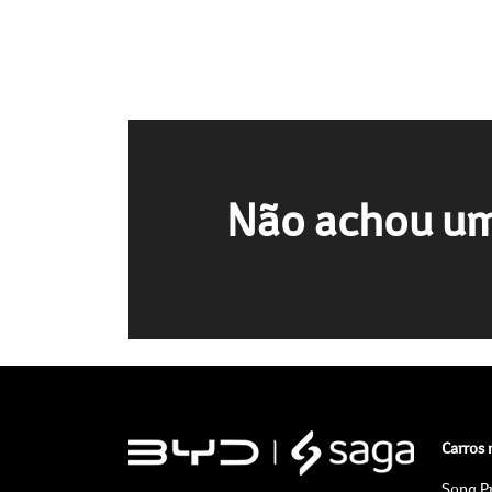
Não achou um
Carros
Song P