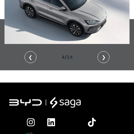
❮
4/14
❯