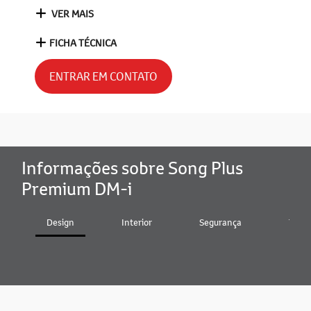
VER MAIS
FICHA TÉCNICA
ENTRAR EM CONTATO
Informações sobre Song Plus
Premium DM-i
Design
Interior
Segurança
Tecno