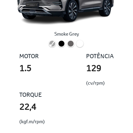
Smoke Grey
MOTOR
POTÊNCIA
1.5
129
(cv/rpm)
TORQUE
22,4
(kgf.m/rpm)