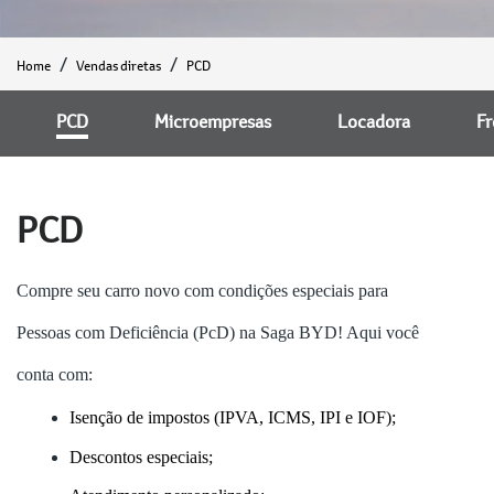
Home
Vendas diretas
PCD
PCD
Microempresas
Locadora
Fr
PCD
Compre seu carro novo com condições especiais para
Pessoas com Deficiência (PcD) na Saga BYD! Aqui você
conta com:
Isenção de impostos (IPVA, ICMS, IPI e IOF);
Descontos especiais;