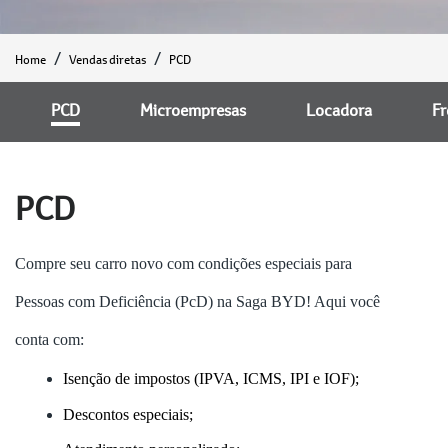
Home
Vendas diretas
PCD
PCD
Microempresas
Locadora
Fr
PCD
Compre seu carro novo com condições especiais para
Pessoas com Deficiência (PcD) na Saga BYD! Aqui você
conta com:
Isenção de impostos (IPVA, ICMS, IPI e IOF);
Descontos especiais;