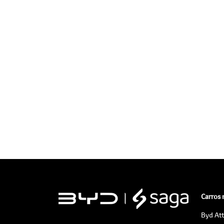
Carros
Byd At