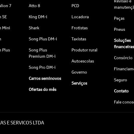
Revisão e
lion 7
Atto 8
PCD
manutenç
n SE
King DM-i
Locadora
Peças
n Mini
Shark
Frotistas
Pneus
n
Song Plus DM-i
Taxistas
Soluções
financeira
n Plus
Song Plus
Produtor rural
Premium DM-i
Consórcio
Autoescolas
Song Pro DM-i
Financiam
Governo
Carros seminovos
Seguro
Serviços
Ofertas do mês
Contato
Fale cono
AS E SERVICOS LTDA