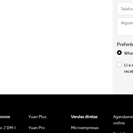
Preferê
Wha
Li e 
rece
 novos
Yuan Plus
Vendas diretas
Agendame
online
to 2 DM-i
Yuan Pro
Microempresas