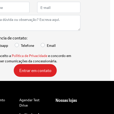
ncia de contato:
tsapp
Telefone
Email
aceito a
Política de Privacidade
e concordo em
ber comunicações da concessionária.
Entrar em contato
nto
Agendar Test
Nossas lojas
Drive