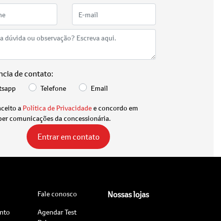
ncia de contato:
tsapp
Telefone
Email
aceito a
Política de Privacidade
e concordo em
ber comunicações da concessionária.
Entrar em contato
Fale conosco
Nossas lojas
nto
Agendar Test