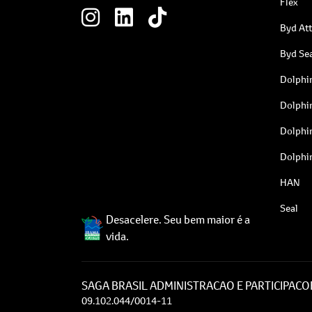
Flex
Byd At
Byd Sea
Dolphi
Dolphi
Dolphi
Dolphi
HAN
Seal
Desacelere. Seu bem maior é a
vida.
SAGA BRASIL ADMINISTRACAO E PARTICIPACOE
09.102.044/0014-11