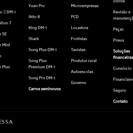
online
Yuan Pro
Microempresas
to 2 DM-i
Revisão e
Atto 8
PCD
manutenç
lion 7
King DM-i
Locadora
Peças
n SE
Shark
Frotistas
Pneus
n Mini
Song Plus DM-i
Taxistas
Soluções
n
financeira
Song Plus
Produtor rural
n Plus
Premium DM-i
Consórcio
Autoescolas
Song Pro DM-i
Financiam
Governo
Carros seminovos
Seguro
Contato
S S.A.