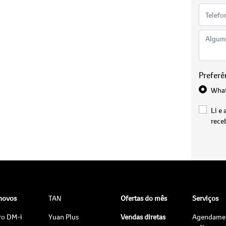
Preferê
Wha
Li e 
rece
 novos
TAN
Ofertas do mês
Serviços
ro DM-i
Yuan Plus
Vendas diretas
Agendame