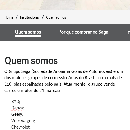
Home
Institucional
Quem somos
Quem somos
Por que comprar na Saga
T
Quem somos
O Grupo Saga (Sociedade Anônima Goiás de Automóveis) é um
dos maiores grupos de concessionárias do Brasil, com mais de
110 lojas espalhadas pelo país. Atualmente, o grupo vende
carros e motos de 2
1
marcas:
BYD;
Denza
;
Geely;
Volkswagen;
Chevrolet;