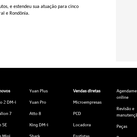
utos, e estendeu sua atuação para cinco
ral e Rondônia.
 novos
Yuan Plus
Vendas diretas
Agendame
online
to 2 DM-i
Yuan Pro
Microempresas
Revisão e
lion 7
Atto 8
PCD
manutenç
n SE
King DM-i
Locadora
Peças
n Mini
Shark
Frotistas