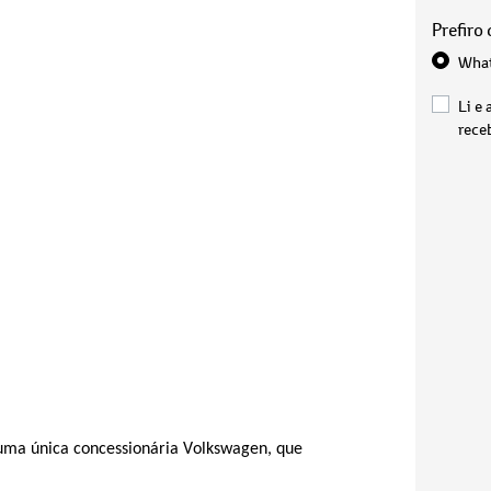
Prefiro
Wha
Li e 
rece
uma única concessionária Volkswagen, que