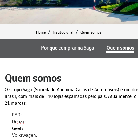
Home
Institucional
Quem somos
Por que comprar na Saga
Quem somos
Quem somos
O Grupo Saga (Sociedade Anônima Goiás de Automóveis) é um dos
Brasil, com mais de 110 lojas espalhadas pelo país. Atualmente, 
2
1
marcas:
BYD;
Denza
;
Geely;
Volkswagen;