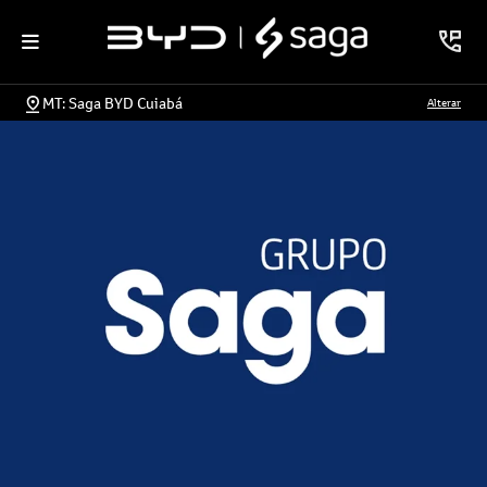
MT: Saga BYD Cuiabá
Alterar