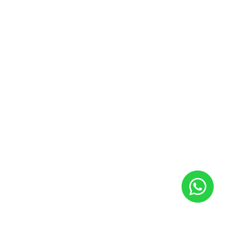
Soluções financeiras
Consórcio
Financiamento
Seguro
Contato
Fale conosco
Agendar Test Drive
Institucional
Por que comprar na Saga
Quem somos
Trabalhe conosco
Blog