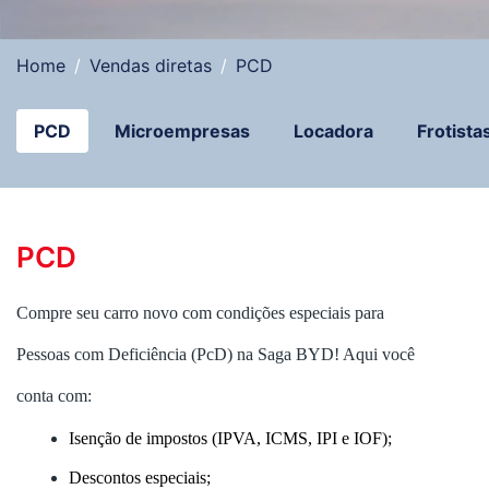
Home
Vendas diretas
PCD
PCD
Microempresas
Locadora
Frotista
PCD
Compre seu carro novo com condições especiais para
Pessoas com Deficiência (PcD) na Saga BYD! Aqui você
conta com:
Isenção de impostos (IPVA, ICMS, IPI e IOF);
Descontos especiais;