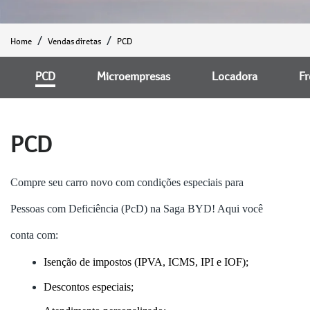
Home
Vendas diretas
PCD
PCD
Microempresas
Locadora
Fr
PCD
Compre seu carro novo com condições especiais para
Pessoas com Deficiência (PcD) na Saga BYD! Aqui você
conta com:
Isenção de impostos (IPVA, ICMS, IPI e IOF);
Descontos especiais;