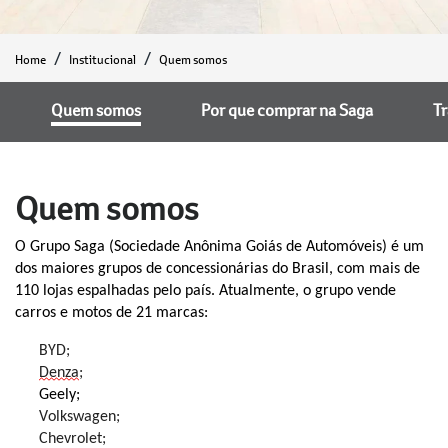
Home
Institucional
Quem somos
Quem somos
Por que comprar na Saga
T
Quem somos
O Grupo Saga (Sociedade Anônima Goiás de Automóveis) é um
dos maiores grupos de concessionárias do Brasil, com mais de
110 lojas espalhadas pelo país. Atualmente, o grupo vende
carros e motos de 2
1
marcas:
BYD;
Denza
;
Geely;
Volkswagen;
Chevrolet;