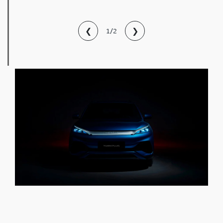
❮
❯
1/2