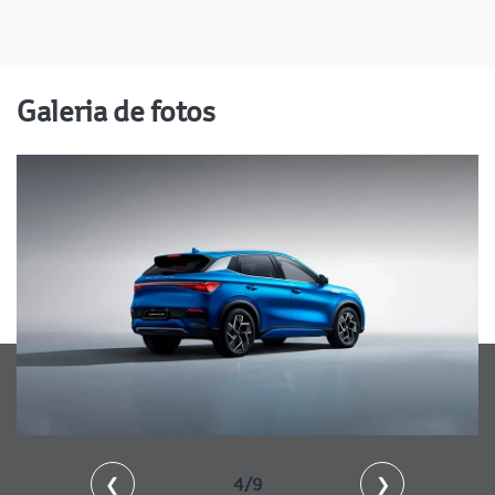
Galeria de fotos
❮
4/9
❯