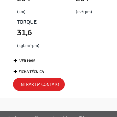
(km)
(cv/rpm)
TORQUE
31,6
(kgf.m/rpm)
VER MAIS
FICHA TÉCNICA
ENTRAR EM CONTATO