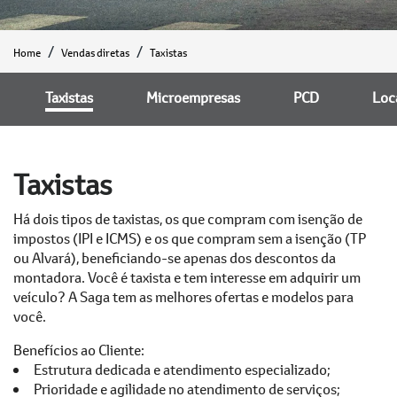
Home
Vendas diretas
Taxistas
Taxistas
Microempresas
PCD
Loc
Taxistas
Há dois tipos de taxistas, os que compram com isenção de
impostos (IPI e ICMS) e os que compram sem a isenção (TP
ou Alvará), beneficiando-se apenas dos descontos da
montadora. Você é taxista e tem interesse em adquirir um
veículo? A Saga tem as melhores ofertas e modelos para
você.
Benefícios ao Cliente:
Estrutura dedicada e atendimento especializado;
Prioridade e agilidade no atendimento de serviços;