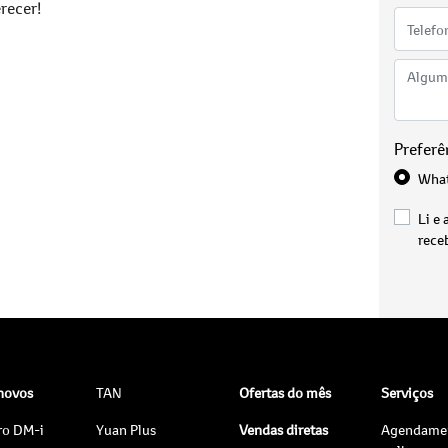
recer!
Preferê
Wha
Li e 
rece
 novos
TAN
Ofertas do mês
Serviços
ro DM-i
Yuan Plus
Vendas diretas
Agendame