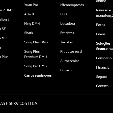
online
Yuan Pro
Microempresas
to 2 DM-i
Revisão e
Atto 8
PCD
manutenç
lion 7
King DM-i
Locadora
Peças
n SE
Shark
Frotistas
Pneus
n Mini
Song Plus DM-i
Taxistas
Soluções
n
financeira
Song Plus
Produtor rural
n Plus
Premium DM-i
Consórcio
Autoescolas
Song Pro DM-i
Financiam
Governo
Carros seminovos
Seguro
Contato
AS E SERVICOS LTDA