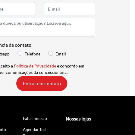
ncia de contato:
tsapp
Telefone
Email
aceito a
Política de Privacidade
e concordo em
ber comunicações da concessionária.
Entrar em contato
Fale conosco
Nossas lojas
nto
Agendar Test