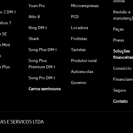
online
Yuan Pro
Microempresas
to 2 DM-i
Revisão e
Atto 8
PCD
manutenç
lion 7
King DM-i
Locadora
Peças
n SE
Shark
Frotistas
Pneus
n Mini
Song Plus DM-i
Taxistas
Soluções
n
financeira
Song Plus
Produtor rural
n Plus
Premium DM-i
Consórcio
Autoescolas
Song Pro DM-i
Financiam
Governo
Carros seminovos
Seguro
Contato
AS E SERVICOS LTDA