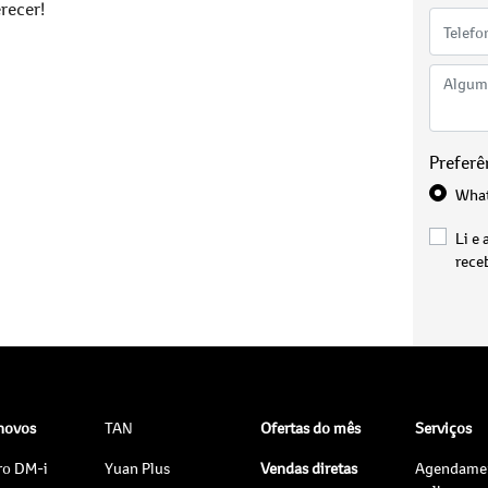
recer!
Preferê
Wha
Li e 
rece
 novos
TAN
Ofertas do mês
Serviços
ro DM-i
Yuan Plus
Vendas diretas
Agendame