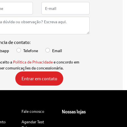
ncia de contato:
tsapp
Telefone
Email
aceito a
Política de Privacidade
e concordo em
ber comunicações da concessionária.
Entrar em contato
Fale conosco
Nossas lojas
nto
Agendar Test