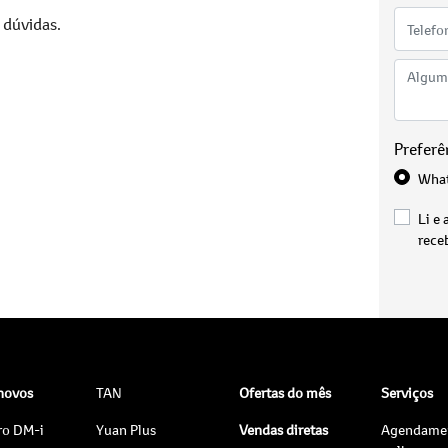
 dúvidas.
Preferê
Wha
Li e 
rece
 novos
TAN
Ofertas do mês
Serviços
ro DM-i
Yuan Plus
Vendas diretas
Agendame