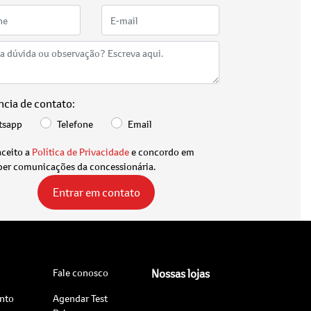
ncia de contato:
tsapp
Telefone
Email
aceito a
Política de Privacidade
e concordo em
ber comunicações da concessionária.
Entrar em contato
Fale conosco
Nossas lojas
nto
Agendar Test