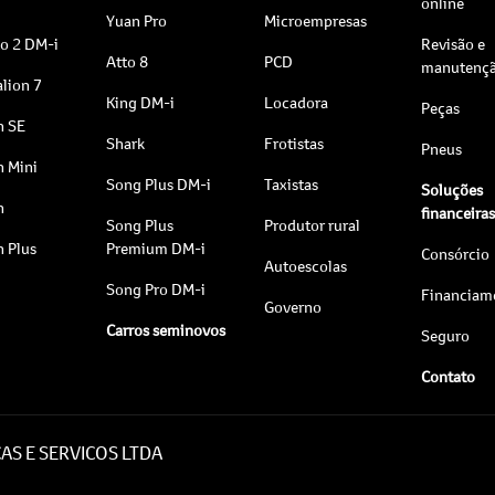
online
Yuan Pro
Microempresas
to 2 DM-i
Revisão e
Atto 8
PCD
manutenç
lion 7
King DM-i
Locadora
Peças
n SE
Shark
Frotistas
Pneus
n Mini
Song Plus DM-i
Taxistas
Soluções
n
financeira
Song Plus
Produtor rural
n Plus
Premium DM-i
Consórcio
Autoescolas
Song Pro DM-i
Financiam
Governo
Carros seminovos
Seguro
Contato
AS E SERVICOS LTDA