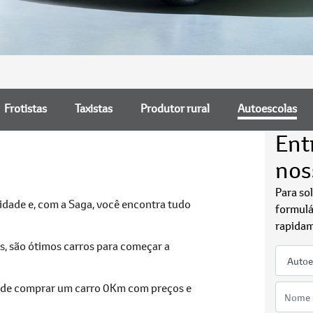
Frotistas
Taxistas
Produtor rural
Autoescolas
Ent
nos
Para so
idade e, com a Saga, você encontra tudo
formulá
rapidam
os, são ótimos carros para começar a
pode comprar um carro 0Km com preços e