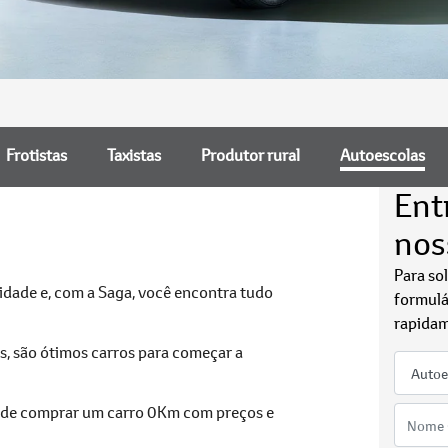
Frotistas
Taxistas
Produtor rural
Autoescolas
Ent
nos
Para so
idade e, com a Saga, você encontra tudo
formulá
rapidam
os, são ótimos carros para começar a
pode comprar um carro 0Km com preços e