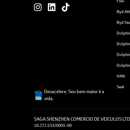
Flex
Byd At
Byd Sea
Dolphi
Dolphi
Dolphi
Dolphi
HAN
Seal
Desacelere. Seu bem maior é a
vida.
SAGA SHENZHEN COMERCIO DE VEICULOS LT
10.272.533/0005-00