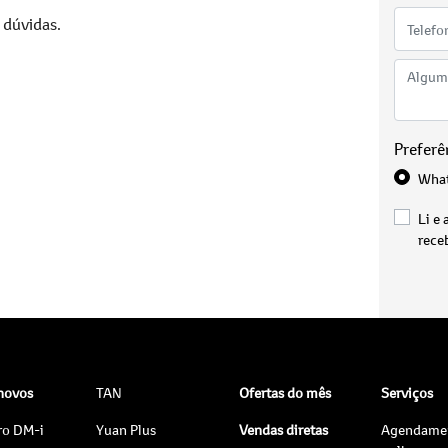
 dúvidas.
Preferê
Wha
Li e 
rece
 novos
TAN
Ofertas do mês
Serviços
ro DM-i
Yuan Plus
Vendas diretas
Agendame