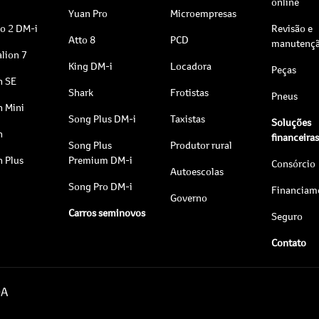
online
Yuan Pro
Microempresas
to 2 DM-i
Revisão e
Atto 8
PCD
manutenç
lion 7
King DM-i
Locadora
Peças
n SE
Shark
Frotistas
Pneus
n Mini
Song Plus DM-i
Taxistas
Soluções
n
financeira
Song Plus
Produtor rural
n Plus
Premium DM-i
Consórcio
Autoescolas
Song Pro DM-i
Financiam
Governo
Carros seminovos
Seguro
Contato
DA