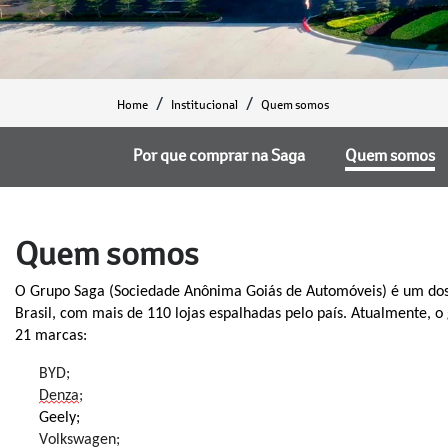
Home
Institucional
Quem somos
Por que comprar na Saga
Quem somos
Quem somos
O Grupo Saga (Sociedade Anônima Goiás de Automóveis) é um dos
Brasil, com mais de 110 lojas espalhadas pelo país. Atualmente, 
2
1
marcas:
BYD;
Denza
;
Geely;
Volkswagen;