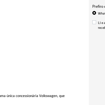
Prefiro
Wha
Li e 
rece
uma única concessionária Volkswagen, que