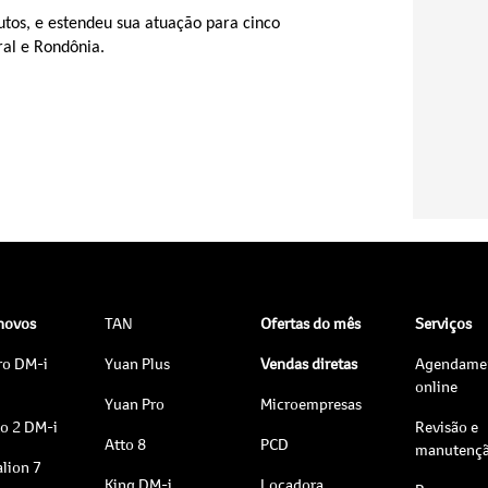
utos, e estendeu sua atuação para cinco
ral e Rondônia.
 novos
TAN
Ofertas do mês
Serviços
ro DM-i
Yuan Plus
Vendas diretas
Agendame
online
Yuan Pro
Microempresas
to 2 DM-i
Revisão e
Atto 8
PCD
manutenç
lion 7
King DM-i
Locadora