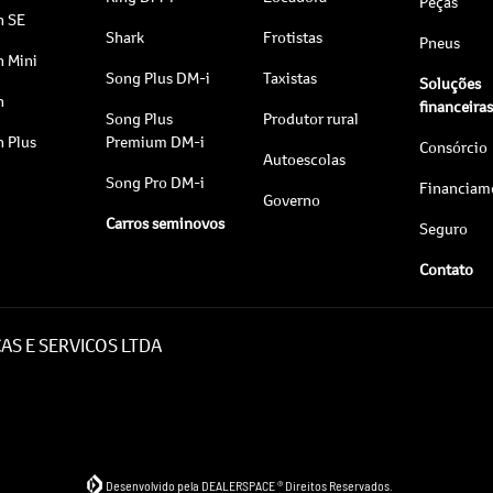
Peças
n SE
Shark
Frotistas
Pneus
n Mini
Song Plus DM-i
Taxistas
Soluções
n
financeira
Song Plus
Produtor rural
n Plus
Premium DM-i
Consórcio
Autoescolas
Song Pro DM-i
Financiam
Governo
Carros seminovos
Seguro
Contato
AS E SERVICOS LTDA
Desenvolvido pela DEALERSPACE ® Direitos Reservados.