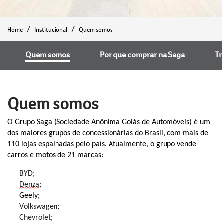
Home
Institucional
Quem somos
Quem somos
Por que comprar na Saga
T
Quem somos
O Grupo Saga (Sociedade Anônima Goiás de Automóveis) é um
dos maiores grupos de concessionárias do Brasil, com mais de
110 lojas espalhadas pelo país. Atualmente, o grupo vende
carros e motos de 2
1
marcas:
BYD;
Denza
;
Geely;
Volkswagen;
Chevrolet;