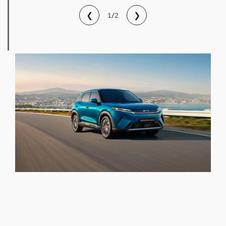
❮
❯
1/2