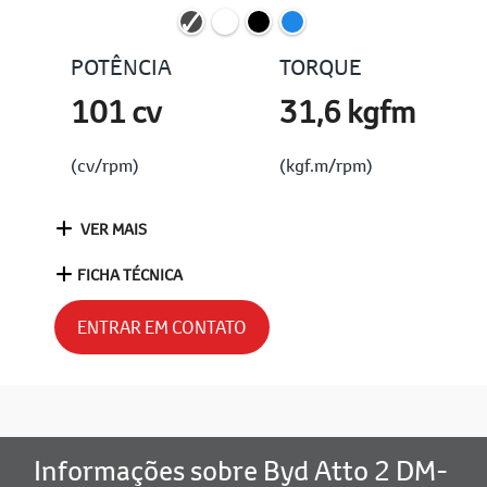
POTÊNCIA
TORQUE
101 cv
31,6 kgfm
(cv/rpm)
(kgf.m/rpm)
VER MAIS
FICHA TÉCNICA
ENTRAR EM CONTATO
Informações sobre Byd Atto 2 DM-