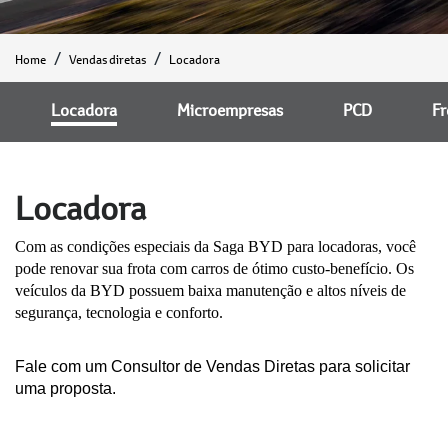
Home
Vendas diretas
Locadora
Locadora
Microempresas
PCD
Fr
Locadora
Com as condições especiais da Saga BYD para locadoras, você
pode renovar sua frota com carros de ótimo custo-benefício. Os
veículos da BYD possuem baixa manutenção e altos níveis de
segurança, tecnologia e conforto.
Fale com um Consultor de Vendas Diretas para solicitar
uma proposta.