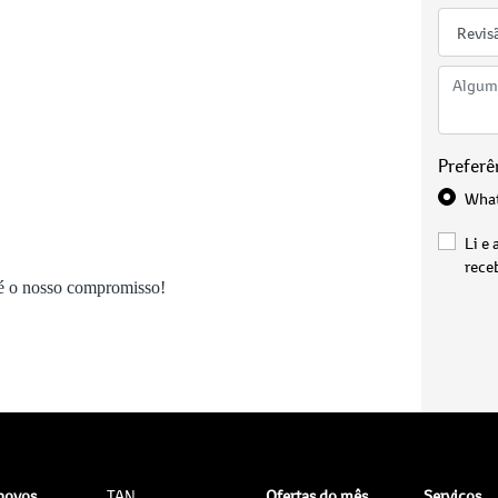
Preferê
Wha
Li e 
rece
 é o nosso compromisso!
 novos
TAN
Ofertas do mês
Serviços