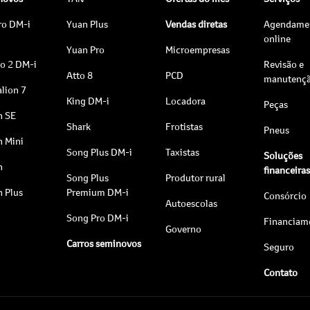
ro DM-i
Yuan Plus
Vendas diretas
Agendame
online
Yuan Pro
Microempresas
to 2 DM-i
Revisão e
Atto 8
PCD
manutenç
lion 7
King DM-i
Locadora
Peças
n SE
Shark
Frotistas
Pneus
n Mini
Song Plus DM-i
Taxistas
Soluções
n
financeira
Song Plus
Produtor rural
n Plus
Premium DM-i
Consórcio
Autoescolas
Song Pro DM-i
Financiam
Governo
Carros seminovos
Seguro
Contato