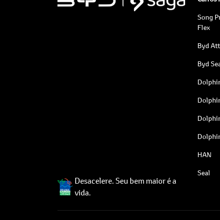
Song P
Flex
Byd At
Byd Sea
Dolphi
Dolphi
Dolphi
Dolphi
HAN
Seal
Desacelere. Seu bem maior é a
vida.