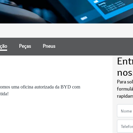
nção
Peças
Pneus
Ent
nos
Para so
 Somos uma oficina autorizada da BYD com
formulá
ntida!
rapidam