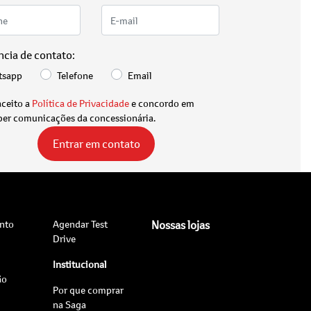
ncia de contato:
tsapp
Telefone
Email
aceito a
Política de Privacidade
e concordo em
ber comunicações da concessionária.
Entrar em contato
nto
Agendar Test
Nossas lojas
Drive
Institucional
ão
Por que comprar
na Saga