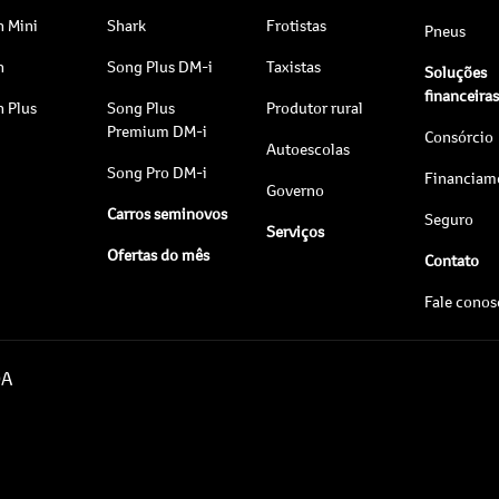
n Mini
Shark
Frotistas
Pneus
n
Song Plus DM-i
Taxistas
Soluções
financeira
n Plus
Song Plus
Produtor rural
Premium DM-i
Consórcio
Autoescolas
Song Pro DM-i
Financiam
Governo
Carros seminovos
Seguro
Serviços
Ofertas do mês
Contato
Fale cono
DA