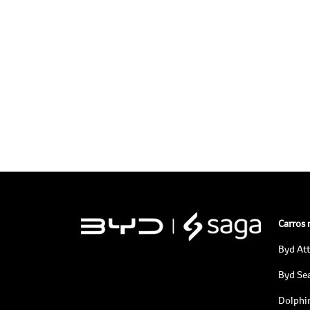
Carros
Byd At
Byd Sea
Dolphi