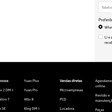
Preferê
Wha
Li e 
rece
 novos
Yuan Plus
Vendas diretas
Agendame
online
to 2 DM-i
Yuan Pro
Microempresas
Revisão e
lion 7
Atto 8
PCD
manutenç
n SE
King DM-i
Locadora
Peças