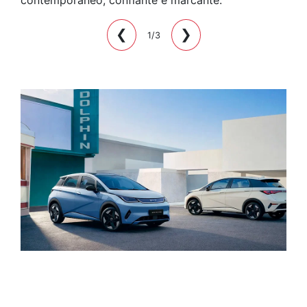
contemporâneo, confiante e marcante.
❮
❯
1/3