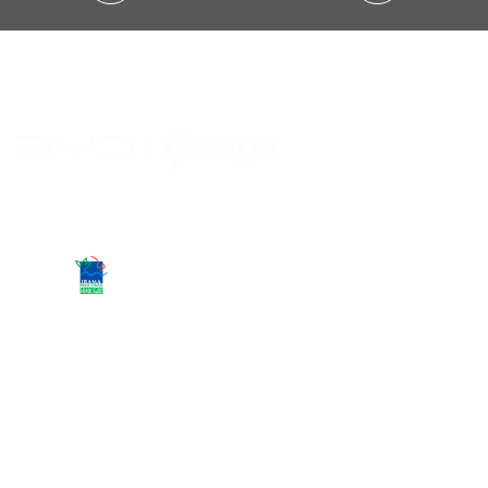
Desacelere. Seu bem maior é a vida.
Carros novos
Song Pro DM-i Flex
Byd Atto 2 DM-i
Byd Sealion 7