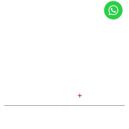
Fale conosco
Agendar Test Drive
Institucional
Por que comprar na Saga
Quem somos
Trabalhe conosco
Blog
Política de privacidade
Nossas lojas
SAGA SHENZHEN COMERCIO DE VEICULOS LTDA
10.272.533/0007-71