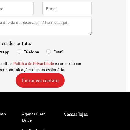
ncia de contato:
tsapp
Telefone
Email
aceito a
Política de Privacidade
e concordo em
ber comunicações da concessionária.
Entrar em contato
nto
Agendar Test
Nossas lojas
Drive