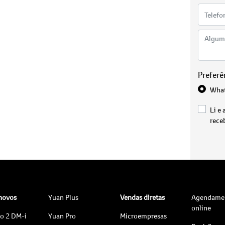
Preferê
Wha
Li e 
rece
 novos
Yuan Plus
Vendas diretas
Agendame
online
to 2 DM-i
Yuan Pro
Microempresas