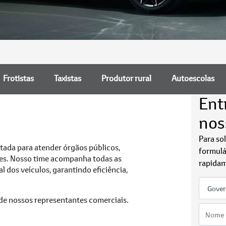
Frotistas
Taxistas
Produtor rural
Autoescolas
Ent
nos
Para so
tada para atender órgãos públicos,
formulá
ões. Nosso time acompanha todas as
rapidam
al dos veículos, garantindo eficiência,
 de nossos representantes comerciais.