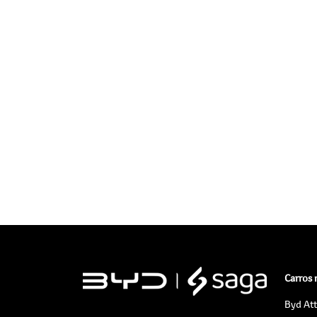
Carros
Byd At