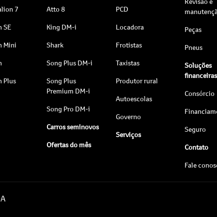
Revisão e
lion 7
Atto 8
PCD
manutenç
n SE
King DM-i
Locadora
Peças
n Mini
Shark
Frotistas
Pneus
n
Song Plus DM-i
Taxistas
Soluções
financeira
n Plus
Song Plus
Produtor rural
Premium DM-i
Consórcio
Autoescolas
Song Pro DM-i
Financiam
Governo
Carros seminovos
Seguro
Serviços
Ofertas do mês
Contato
Fale cono
DA