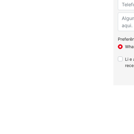
Preferên
Wha
Li e
rece
s novos
TAN
Ofertas do mês
Serviços
ro DM-i
Yuan Plus
Vendas diretas
Agendam
online
Yuan Pro
Microempresas