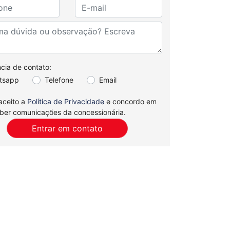
cia de contato:
tsapp
Telefone
Email
 aceito a
Política de Privacidade
e concordo em
ber comunicações da concessionária.
Entrar em contato
Fale conosco
Nossas
lojas
ento
Agendar Test
Drive