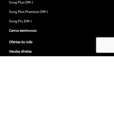
Song Plus DM-i
Song Plus Premium DM-i
Song Pro DM-i
Carros seminovos
Ofertas do mês
Vendas diretas
Microempresas
PCD
Locadora
Frotistas
Taxistas
Produtor rural