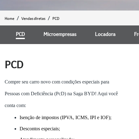
Home
Vendas diretas
PCD
PCD
Microempresas
Locadora
Fr
PCD
Compre seu carro novo com condições especiais para
Pessoas com Deficiência (PcD) na Saga BYD! Aqui você
conta com:
Isenção de impostos (IPVA, ICMS, IPI e IOF);
Descontos especiais;