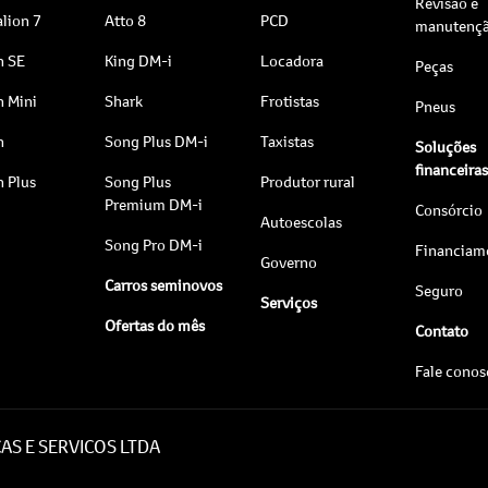
Revisão e
lion 7
Atto 8
PCD
manutenç
n SE
King DM-i
Locadora
Peças
n Mini
Shark
Frotistas
Pneus
n
Song Plus DM-i
Taxistas
Soluções
financeira
n Plus
Song Plus
Produtor rural
Premium DM-i
Consórcio
Autoescolas
Song Pro DM-i
Financiam
Governo
Carros seminovos
Seguro
Serviços
Ofertas do mês
Contato
Fale cono
AS E SERVICOS LTDA