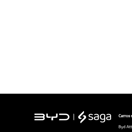
Carros
Byd At