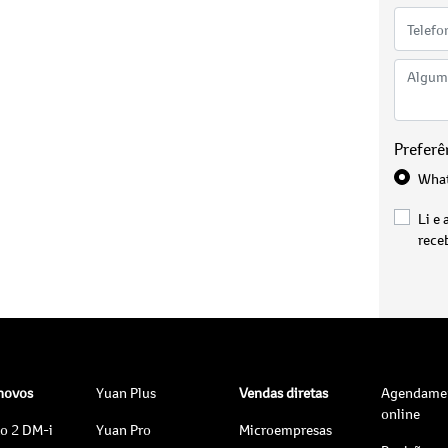
Preferê
Wha
Li e 
rece
 novos
Yuan Plus
Vendas diretas
Agendame
online
to 2 DM-i
Yuan Pro
Microempresas