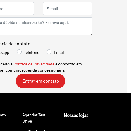
ncia de contato:
tsapp
Telefone
Email
aceito a
Política de Privacidade
e concordo em
ber comunicações da concessionária.
Entrar em contato
nto
Agendar Test
Nossas lojas
Drive