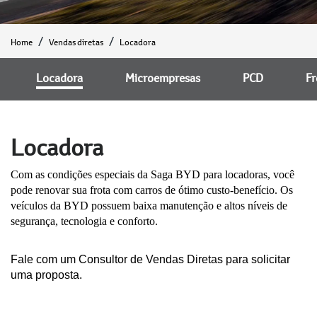
Home
Vendas diretas
Locadora
Locadora
Microempresas
PCD
Fr
Locadora
Com as condições especiais da Saga BYD para locadoras, você
pode renovar sua frota com carros de ótimo custo-benefício. Os
veículos da BYD possuem baixa manutenção e altos níveis de
segurança, tecnologia e conforto.
Fale com um Consultor de Vendas Diretas para solicitar
uma proposta.