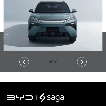
❮
4/10
❯