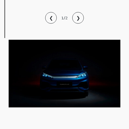
❮
❯
1/2