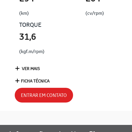
(km)
(cv/rpm)
TORQUE
31,6
(kgf.m/rpm)
VER MAIS
FICHA TÉCNICA
ENTRAR EM CONTATO