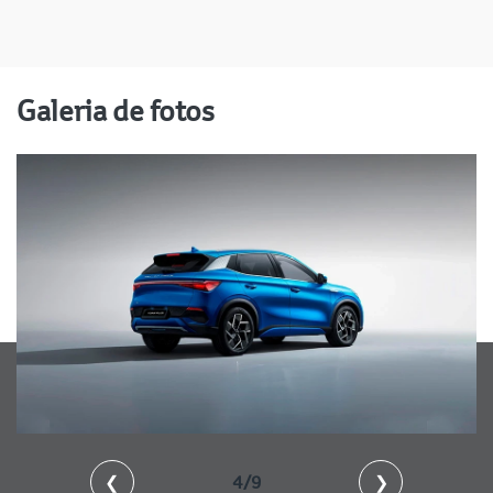
Galeria de fotos
❮
4/9
❯