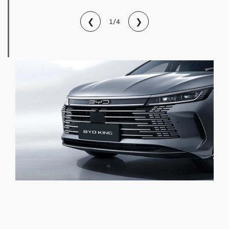
❮
❯
1/4