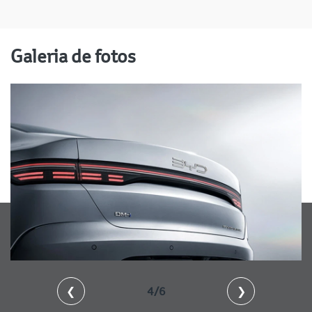
Galeria de fotos
❮
4/6
❯