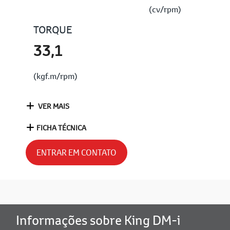
(cv/rpm)
TORQUE
33,1
(kgf.m/rpm)
VER MAIS
FICHA TÉCNICA
ENTRAR EM CONTATO
Informações sobre King DM-i