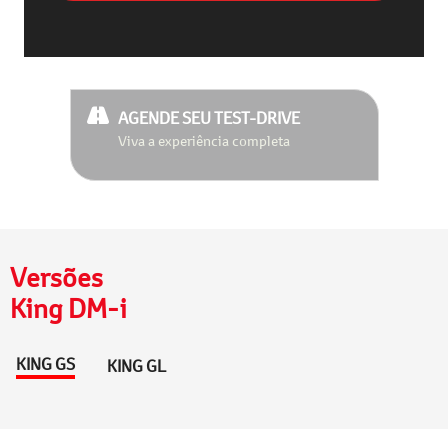
AGENDE SEU TEST-DRIVE
Viva a experiência completa
Versões
King DM-i
KING GS
KING GL