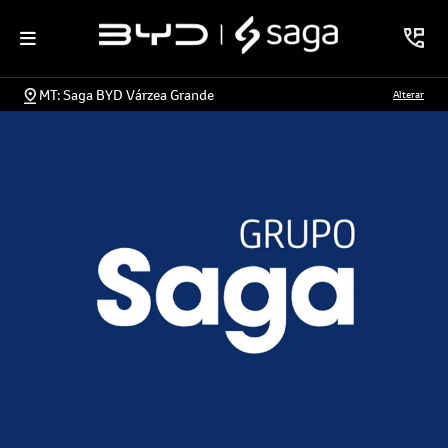
MT: Saga BYD Várzea Grande
Alterar