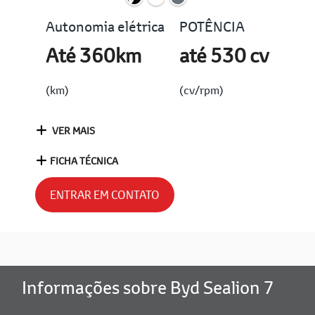
Autonomia elétrica
POTÊNCIA
Até 360km
até 530 cv
(km)
(cv/rpm)
VER MAIS
FICHA TÉCNICA
ENTRAR EM CONTATO
Informações sobre Byd Sealion 7