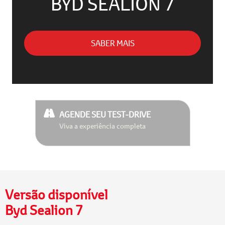
BYD SEALION 7
SABER MAIS
AGENDE SEU TEST-DRIVE
Viva a experiência completa
Versão disponível
Byd Sealion 7