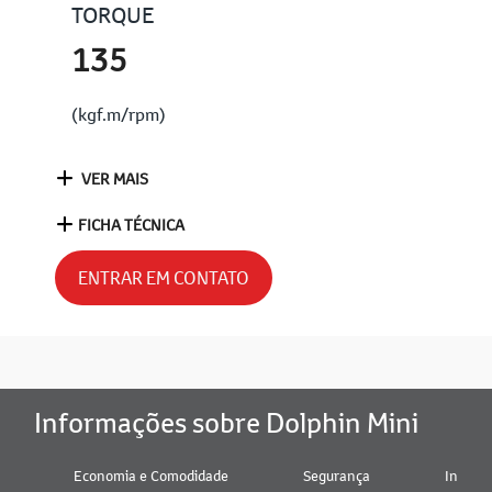
TORQUE
135
(kgf.m/rpm)
VER MAIS
FICHA TÉCNICA
ENTRAR EM CONTATO
Informações sobre Dolphin Mini
Economia e Comodidade
Segurança
Interio