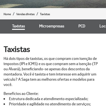
Home
Vendas diretas
Taxistas
Taxistas
Microempresas
PCD
Loc
Taxistas
Há dois tipos de taxistas, os que compram com isenção de
impostos (IPI e ICMS) e os que compram sem a isenção (TP
ou Alvará), beneficiando-se apenas dos descontos da
montadora. Você é taxista e tem interesse em adquirir um
veículo? A Saga tem as melhores ofertas e modelos para
você.
Benefícios ao Cliente:
Estrutura dedicada e atendimento especializado;
Prioridade e agilidade no atendimento de serviços;