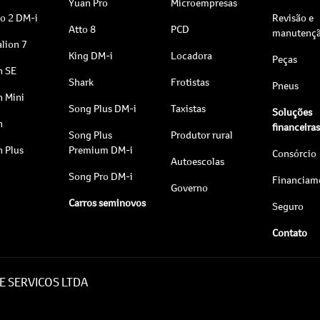
Yuan Pro
Microempresas
to 2 DM-i
Revisão e
Atto 8
PCD
manutenç
lion 7
King DM-i
Locadora
Peças
n SE
Shark
Frotistas
Pneus
n Mini
Song Plus DM-i
Taxistas
Soluções
n
financeira
Song Plus
Produtor rural
n Plus
Premium DM-i
Consórcio
Autoescolas
Song Pro DM-i
Financiam
Governo
Carros seminovos
Seguro
Contato
E SERVICOS LTDA