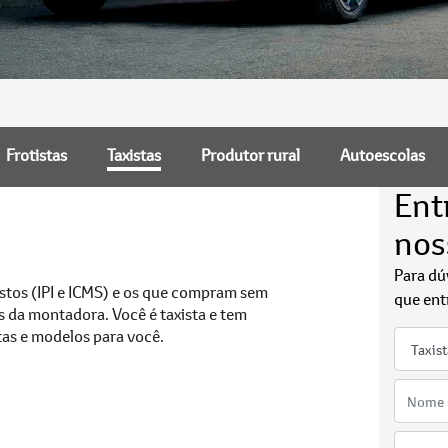
Frotistas
Taxistas
Produtor rural
Autoescolas
Ent
nos
Para dú
stos (IPI e ICMS) e os que compram sem
que ent
s da montadora. Você é taxista e tem
tas e modelos para você.