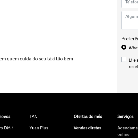
Preferê
Wha
em quem cuida do seu táxi tão bem
Li e 
rece
 novos
TAN
Ofertas do mês
Serviços
ro DM-i
Yuan Plus
Vendas diretas
Agendame
online