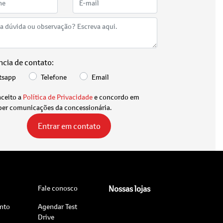
ncia de contato:
tsapp
Telefone
Email
aceito a
Política de Privacidade
e concordo em
ber comunicações da concessionária.
Entrar em contato
Fale conosco
Nossas lojas
nto
Agendar Test
Drive