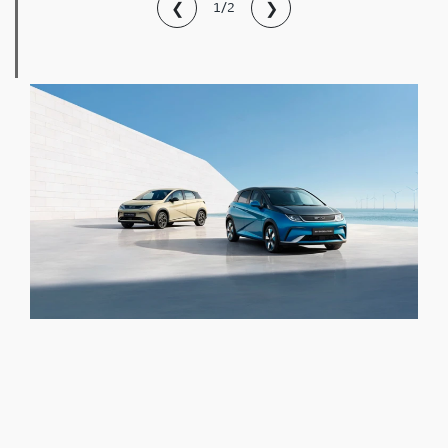
❮
❯
1/2