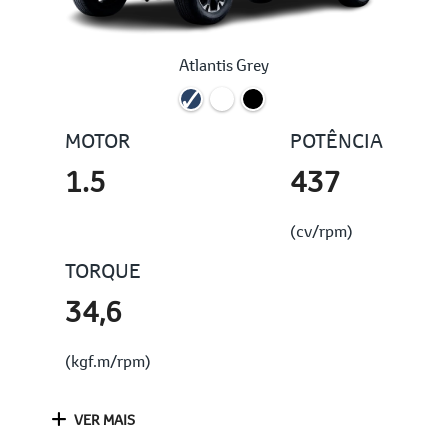
Atlantis Grey
MOTOR
POTÊNCIA
1.5
437
(cv/rpm)
TORQUE
34,6
(kgf.m/rpm)
VER MAIS